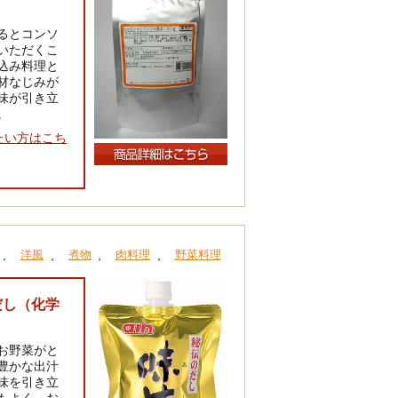
るとコンソ
いただくこ
込み料理と
材なじみが
味が引き立
。
たい方はこち
,
,
,
,
洋風
煮物
肉料理
野菜料理
だし（化学
）
お野菜がと
豊かな出汁
味を引き立