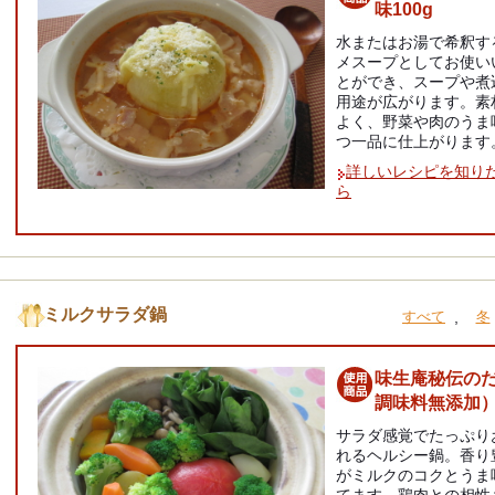
味100g
水またはお湯で希釈す
メスープとしてお使い
とができ、スープや煮
用途が広がります。素
よく、野菜や肉のうま
つ一品に仕上がります
詳しいレシピを知り
ら
ミルクサラダ鍋
,
すべて
冬
味生庵秘伝の
調味料無添加
サラダ感覚でたっぷり
れるヘルシー鍋。香り
がミルクのコクとうま