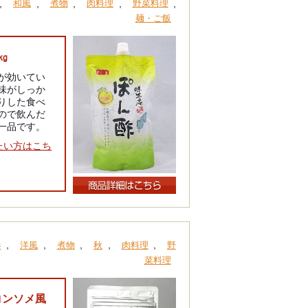
,
,
,
,
,
和風
煮物
肉料理
野菜料理
麺・ご飯
㎏
が効いてい
味がしっか
りした食べ
ので飲んだ
一品です。
たい方はこち
,
,
,
,
,
春
洋風
煮物
秋
肉料理
野
菜料理
コンソメ風