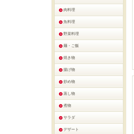
肉料理
魚料理
野菜料理
麺・ご飯
焼き物
揚げ物
炒め物
蒸し物
煮物
サラダ
デザート