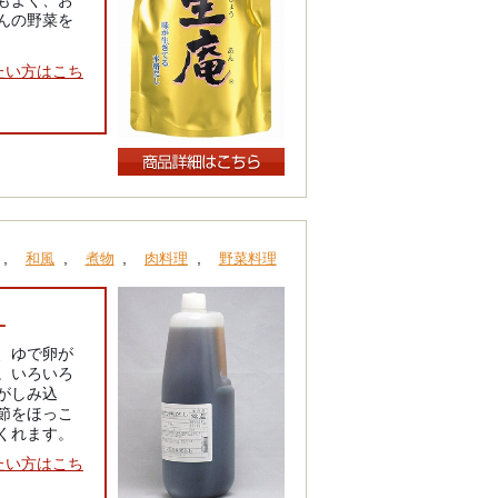
もよく、お
んの野菜を
たい方はこち
,
,
,
,
和風
煮物
肉料理
野菜料理
Ｌ
、ゆで卵が
。いろいろ
がしみ込
節をほっこ
くれます。
たい方はこち