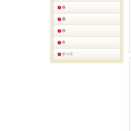
春
夏
秋
冬
すべて