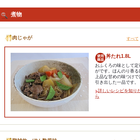
煮物
肉じゃが
すべて
丼たれ1.8L
おふくろの味として定
がです。ほんのり香る
上品な甘めの味つけで
引き出した一品です。
詳しいレシピを知り
ら