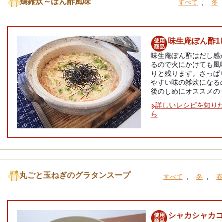
鶏雑炊～ぽん酢風味
,
すべて
冬
味生庵ぽん酢1
味生庵ぽん酢はだし感
るので火にかけても風
りと残ります。さっぱ
やすい味の雑炊になる
後のしめにオススメの
詳しいレシピを知り
ら
丸ごと玉ねぎのグラタンスープ
,
,
すべて
冬
シャカシャカ