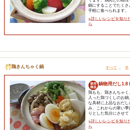
てます。鶏肉との相性
鍋にすることでたくさ
手軽に食べられます。
詳しいレシピを知り
ら
鶏きんちゃく鍋
,
すべて
冬
鍋物用だし1.8
鶏もも、鶏きんちゃく
入った鶏づくしのお鍋
な具材に上品なおだし
み、これからの寒い季
りとした気分にさせて
詳しいレシピを知り
ら