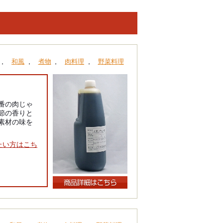
,
,
,
,
和風
煮物
肉料理
野菜料理
番の肉じゃ
節の香りと
素材の味を
たい方はこち